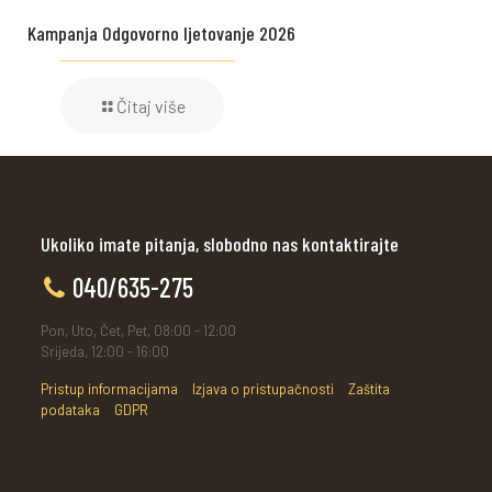
Kampanja Odgovorno ljetovanje 2026
Čitaj više
Ukoliko imate pitanja, slobodno nas kontaktirajte
040/635-275
Pon, Uto, Čet, Pet, 08:00 - 12:00
Srijeda, 12:00 - 16:00
Pristup informacijama
Izjava o pristupačnosti
Zaštita
podataka
GDPR