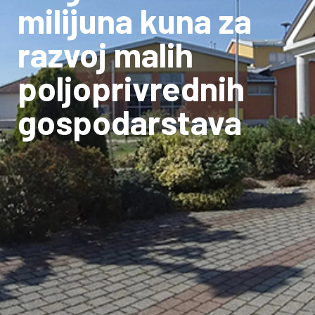
milijuna kuna za
razvoj malih
poljoprivrednih
gospodarstava