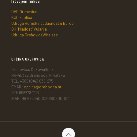
Izdvojeni linkovi
DVD Orehovica
KUD Fijolica
Udruga Romska budućnost u Europi
OK "Mladost" Vularija
Udruga OrehovicaWireless
OPĆINA OREHOVICA
Orehovica, Čakovečka 9
HR-40322 Orehovica, Hrvatska
TEL: +385 (0)40 635-275
EMAIL:
opcina@orehovica.hr
OIB: 99677841113
IBAN: HR 5923400091860500004