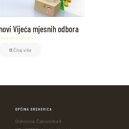
novi Vijeća mjesnih odbora
Čitaj više
OPĆINA OREHOVICA
Orehovica, Čakovečka 9