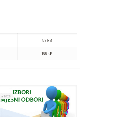
59 kB
155 kB
nja 2026.