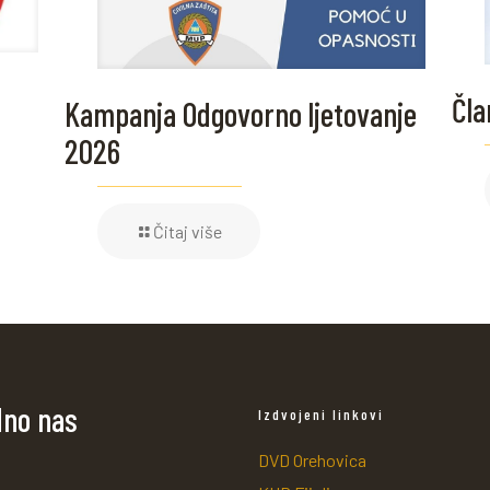
Čla
Kampanja Odgovorno ljetovanje
2026
Čitaj više
dno nas
Izdvojeni linkovi
DVD Orehovica