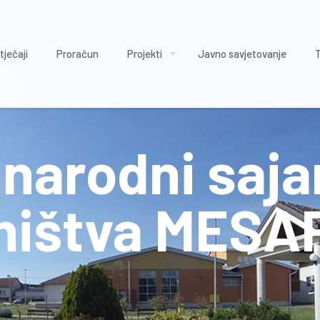
tječaji
Proračun
Projekti
Javno savjetovanje
unarodni saj
ništva MESAP