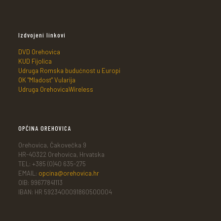
Izdvojeni linkovi
DVD Orehovica
KUD Fijolica
Udruga Romska budućnost u Europi
OK "Mladost" Vularija
Udruga OrehovicaWireless
OPĆINA OREHOVICA
Orehovica, Čakovečka 9
HR-40322 Orehovica, Hrvatska
TEL: +385 (0)40 635-275
EMAIL:
opcina@orehovica.hr
OIB: 99677841113
IBAN: HR 5923400091860500004