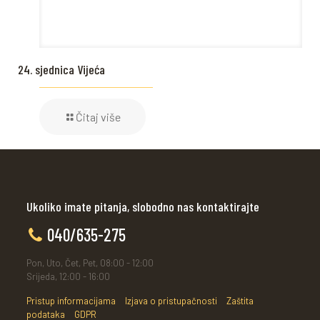
24. sjednica Vijeća
Čitaj više
Ukoliko imate pitanja, slobodno nas kontaktirajte
040/635-275
Pon, Uto, Čet, Pet, 08:00 - 12:00
Srijeda, 12:00 - 16:00
Pristup informacijama
Izjava o pristupačnosti
Zaštita
podataka
GDPR