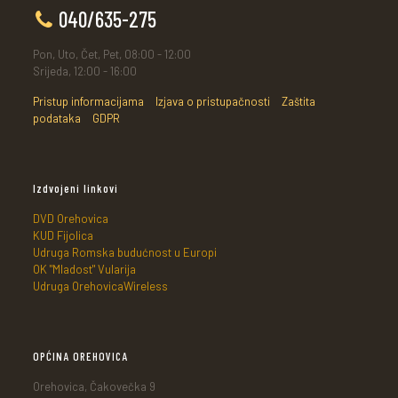
040/635-275
Pon, Uto, Čet, Pet, 08:00 - 12:00
Srijeda, 12:00 - 16:00
Pristup informacijama
Izjava o pristupačnosti
Zaštita
podataka
GDPR
Izdvojeni linkovi
DVD Orehovica
KUD Fijolica
Udruga Romska budućnost u Europi
OK "Mladost" Vularija
Udruga OrehovicaWireless
OPĆINA OREHOVICA
Orehovica, Čakovečka 9