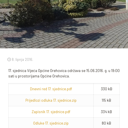
8. lipnja 2016.
17. sjednica Vijeća Općine Orehovica održava se 15.06.2016. g. u 19:00
sati u prostorijama Općine Orehovica.
Dnevni red 17. sjednice.pdf
330 kB
Prijedlozi odluka 17. sjednice.zip
115 kB
Zapisnik 17. sjednice.pdf
334 kB
Odluke 17. sjednice.zip
80 kB