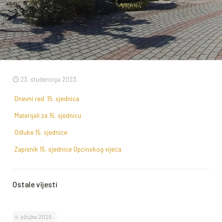
23. studenoga 2023.
Dnevni red 15. sjednica
Materijali za 15. sjednicu
Odluke 15. sjednice
Zapisnik 15. sjednice Općinskog vijeća
Ostale vijesti
4. ožujka 2025.