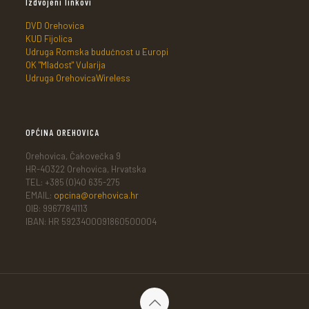
Izdvojeni linkovi
DVD Orehovica
KUD Fijolica
Udruga Romska budućnost u Europi
OK "Mladost" Vularija
Udruga OrehovicaWireless
OPĆINA OREHOVICA
Orehovica, Čakovečka 9
HR-40322 Orehovica, Hrvatska
TEL: +385 (0)40 635-275
EMAIL:
opcina@orehovica.hr
OIB: 99677841113
IBAN: HR 5923400091860500004