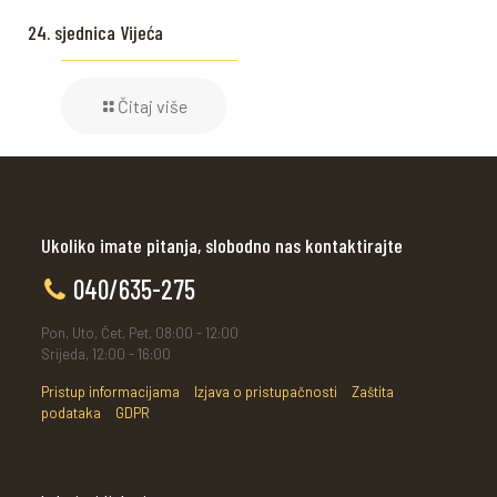
24. sjednica Vijeća
Čitaj više
Ukoliko imate pitanja, slobodno nas kontaktirajte
040/635-275
Pon, Uto, Čet, Pet, 08:00 - 12:00
Srijeda, 12:00 - 16:00
Pristup informacijama
Izjava o pristupačnosti
Zaštita
podataka
GDPR