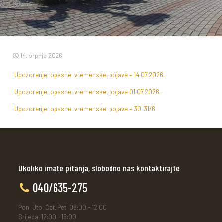
14. srpnja 2026.
Upozorenje_opasne_vremenske_pojave – 14.07.2026.
Upozorenje_opasne_vremenske_pojave 01.07.2026.
Upozorenje_opasne_vremenske_pojave – 30-31/6
Ukoliko imate pitanja, slobodno nas kontaktirajte
040/635-275
Pon, Uto, Čet, Pet, 08:00 - 12:00
Srijeda, 12:00 - 16:00