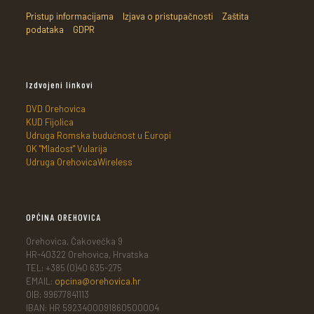
Pristup informacijama
Izjava o pristupačnosti
Zaštita
podataka
GDPR
Izdvojeni linkovi
DVD Orehovica
KUD Fijolica
Udruga Romska budućnost u Europi
OK "Mladost" Vularija
Udruga OrehovicaWireless
OPĆINA OREHOVICA
Orehovica, Čakovečka 9
HR-40322 Orehovica, Hrvatska
TEL: +385 (0)40 635-275
EMAIL:
opcina@orehovica.hr
OIB: 99677841113
IBAN: HR 5923400091860500004