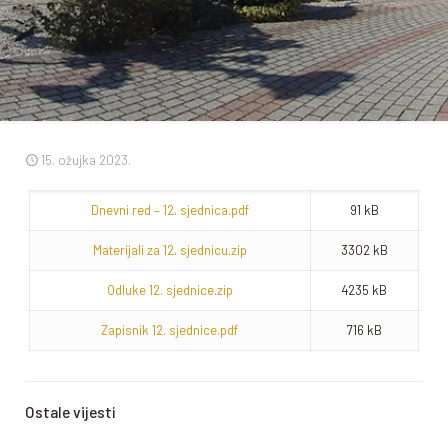
15. ožujka 2023.
Dnevni red – 12. sjednica.pdf
91 kB
Materijali za 12. sjednicu.zip
3302 kB
Odluke 12. sjednice.zip
4235 kB
Zapisnik 12. sjednice.pdf
716 kB
Ostale vijesti