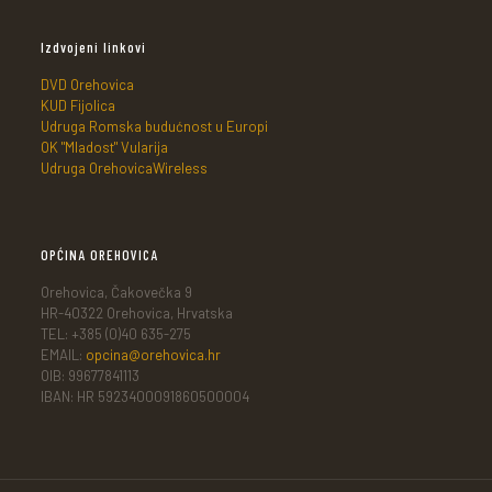
Izdvojeni linkovi
DVD Orehovica
KUD Fijolica
Udruga Romska budućnost u Europi
OK "Mladost" Vularija
Udruga OrehovicaWireless
OPĆINA OREHOVICA
Orehovica, Čakovečka 9
HR-40322 Orehovica, Hrvatska
TEL: +385 (0)40 635-275
EMAIL:
opcina@orehovica.hr
OIB: 99677841113
IBAN: HR 5923400091860500004