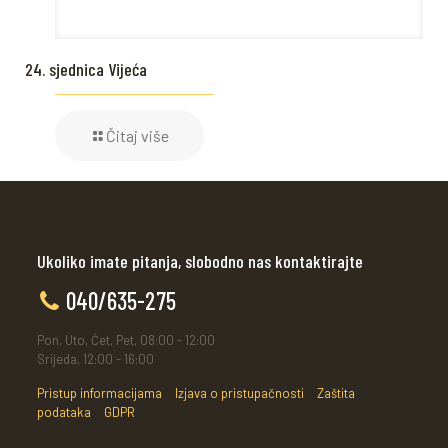
24. sjednica Vijeća
Čitaj više
Ukoliko imate pitanja, slobodno nas kontaktirajte
040/635-275
Pon, Uto, Čet, Pet, 08:00 - 12:00
Srijeda, 12:00 - 16:00
Pristup informacijama
Izjava o pristupačnosti
Zaštita
podataka
GDPR