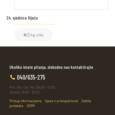
24. sjednica Vijeća
Čitaj više
Ukoliko imate pitanja, slobodno nas kontaktirajte
040/635-275
Pon, Uto, Čet, Pet, 08:00 - 12:00
Srijeda, 12:00 - 16:00
Pristup informacijama
Izjava o pristupačnosti
Zaštita
podataka
GDPR