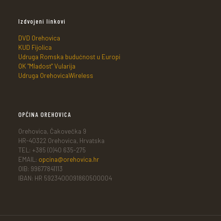
Izdvojeni linkovi
DVD Orehovica
KUD Fijolica
Udruga Romska budućnost u Europi
OK "Mladost" Vularija
Udruga OrehovicaWireless
OPĆINA OREHOVICA
Orehovica, Čakovečka 9
HR-40322 Orehovica, Hrvatska
TEL: +385 (0)40 635-275
EMAIL:
opcina@orehovica.hr
OIB: 99677841113
IBAN: HR 5923400091860500004