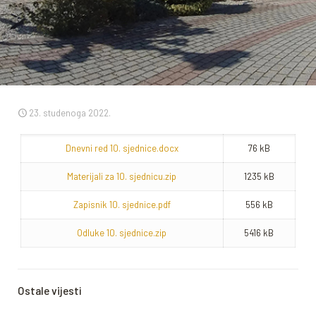
23. studenoga 2022.
Dnevni red 10. sjednice.docx
76 kB
Materijali za 10. sjednicu.zip
1235 kB
Zapisnik 10. sjednice.pdf
556 kB
Odluke 10. sjednice.zip
5416 kB
Ostale vijesti