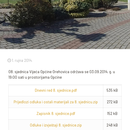
1. rujna 2014.
08. sjednica Vijeća Općine Orehovica održava se 03.09.2014. g. u
19:00 sati u prostorijama Općine
Dnevni red 8. sjednice.pdf
535 kB
Prijedlozi odluka i ostali materijali za 8. sjednicu.zip
272 kB
Zapisnik 8. sjednice.pdf
152 kB
Odluke i izvještaji 8. sjednice.zip
248 kB