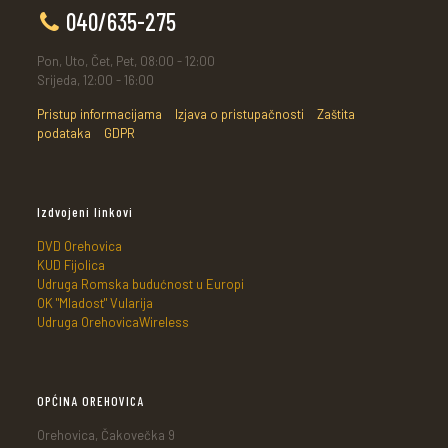
040/635-275
Pon, Uto, Čet, Pet, 08:00 - 12:00
Srijeda, 12:00 - 16:00
Pristup informacijama
Izjava o pristupačnosti
Zaštita
podataka
GDPR
Izdvojeni linkovi
DVD Orehovica
KUD Fijolica
Udruga Romska budućnost u Europi
OK "Mladost" Vularija
Udruga OrehovicaWireless
OPĆINA OREHOVICA
Orehovica, Čakovečka 9