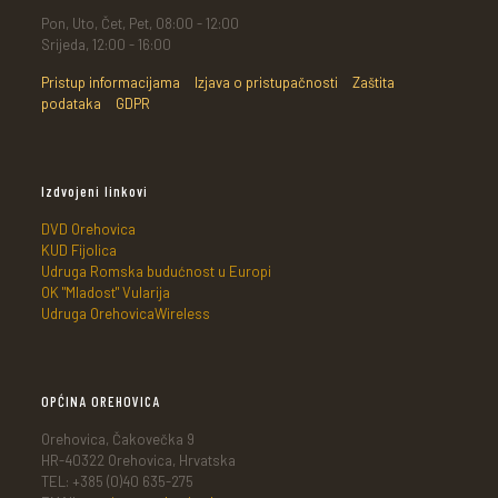
Pon, Uto, Čet, Pet, 08:00 - 12:00
Srijeda, 12:00 - 16:00
Pristup informacijama
Izjava o pristupačnosti
Zaštita
podataka
GDPR
Izdvojeni linkovi
DVD Orehovica
KUD Fijolica
Udruga Romska budućnost u Europi
OK "Mladost" Vularija
Udruga OrehovicaWireless
OPĆINA OREHOVICA
Orehovica, Čakovečka 9
HR-40322 Orehovica, Hrvatska
TEL: +385 (0)40 635-275