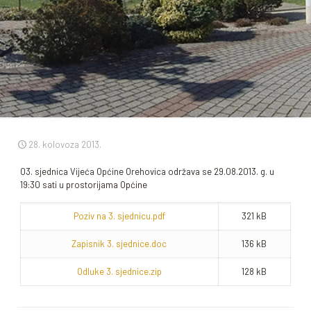
28. kolovoza 2013.
03. sjednica Vijeća Općine Orehovica održava se 29.08.2013. g. u
19:30 sati u prostorijama Općine
Poziv na 3. sjednicu.pdf
321 kB
Zapisnik 3. sjednice.doc
136 kB
Odluke 3. sjednice.zip
128 kB